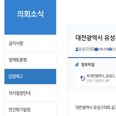
의회소식
대전광역시 유성
공지사항
유성구의회
2016.11.18
3,2
정책토론회
첨부파일
입법예고
14.대전광역시_유성구
31.5K · 다운로드
1891
의사일정안내
대전광역시 유성구의회 공고 제
연간회기일정