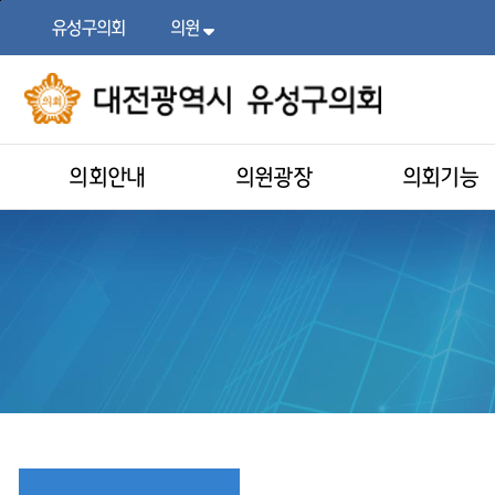
본문
주메뉴
바로가기
바로가기
유성구의회
의원
목록
열기
의회안내
의원광장
의회기능