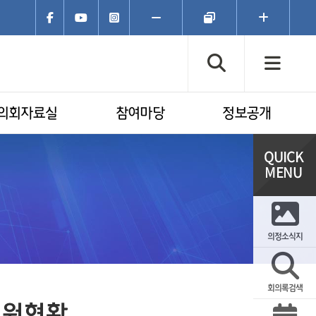
페이스북
유튜브
인스타그램
폰트크기
폰트크기
폰트크기
축소
초기화
확대
검색창 열기
전체
의회자료실
참여마당
정보공개
의정소식지
회의록검색
지원현황