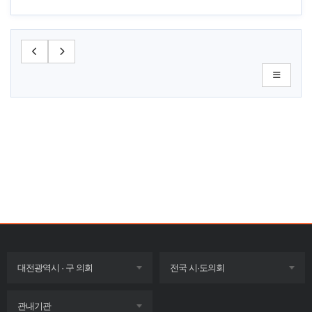
목록
목록
대전광역시 · 구 의회
전국 시·도의회
펼치기
펼치기
목록
관내기관