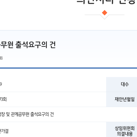
공무원 출석요구의 건
18
9
대수
73회
재안년월일
장 및 관계공무원 출석요구의 건
상임위원회
안가결
의결내용