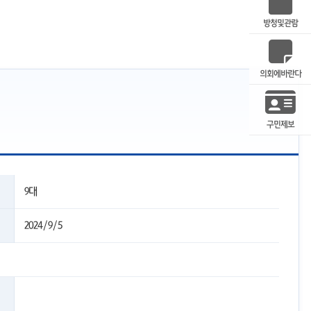
방청및관람
의회에바란다
구민제보
9대
2024/9/5