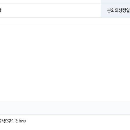
장
본회의상정일
출석요구의 건.hwp