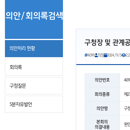
의안/회의록검색
구청장 및 관계
의안처리 현황
4099
의장
2024/9/5
2,2
회의록
의안번호
409
구정질문
회의종류
제2
5분자유발언
의안명
구청
본회의
원
의결내용