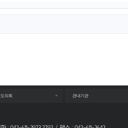
목록
목록
·도의회
관내기관
펼치기
펼치기
42-611-2973,2792 / 팩스 : 042-611-2642