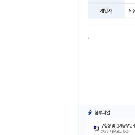
제안자
의
.
첨부파일
구청장 및 관계공무원 
69.5K · 다운로드
1566