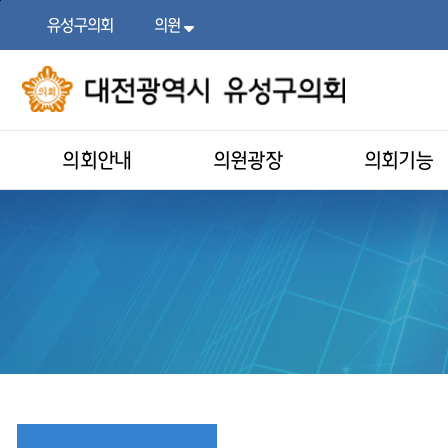
본문
주메뉴
바로가기
바로가기
유성구의회
의원
목록
열기
의회안내
의원광장
의회기능