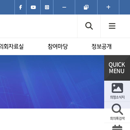
페이스북
유튜브
인스타그램
폰트크기
폰트크기
폰트크기
축소
초기화
확대
검색창 열기
전체
의회자료실
참여마당
정보공개
의정소식지
회의록검색