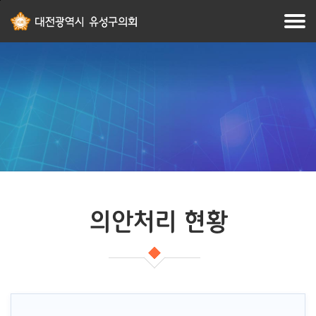
본문
주메뉴
바로가기
바로가기
의안처리 현황