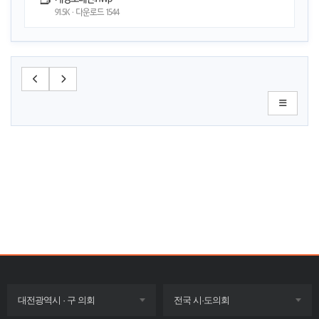
91.5K · 다운로드
1544
목록
목록
대전광역시 · 구 의회
전국 시·도의회
펼치기
펼치기