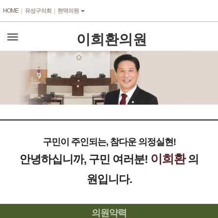
본문바로가기
HOME
유성구의회
현역의원
이희환의원
전
체
메
뉴
구민이 주인되는, 참다운 의정실현!
이희환
안녕하십니까, 구민 여러분!
의
원입니다.
의원약력