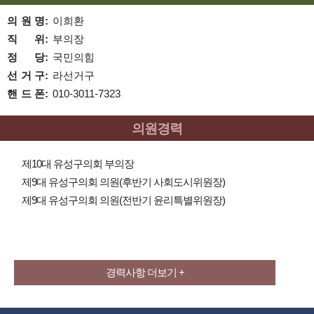
의
원
명
:
이희환
직
위
:
부의장
정
당
:
국민의힘
선
거
구
:
라선거구
핸
드
폰
:
010-3011-7323
의원경력
제10대 유성구의회 부의장
제9대 유성구의회 의원(후반기 사회도시위원장)
제9대 유성구의회 의원(전반기 윤리특별위원장)
경력사항 더보기 +