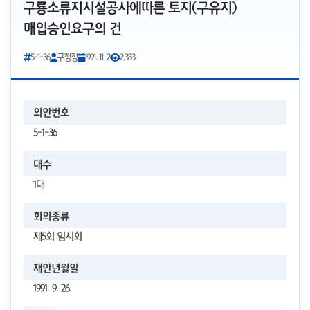
구룡소류지시설공사에따른 토지(구유지)
매입승인요구의 건
5-1-36
구청장
1991. 11. 2
2,333
의안번호
5-1-36
대수
1대
회의종류
제5회 임시회
재안년월일
1991. 9. 26.