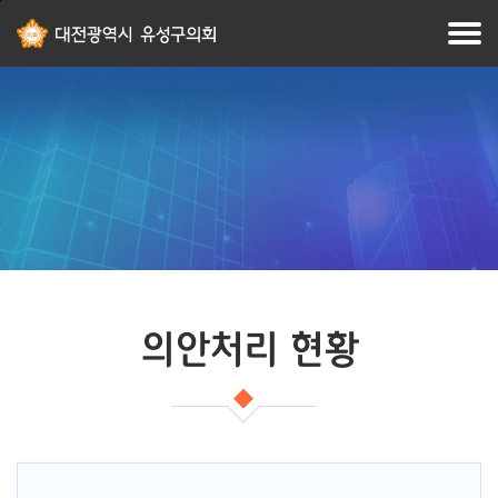
본문
주메뉴
바로가기
바로가기
의안처리 현황