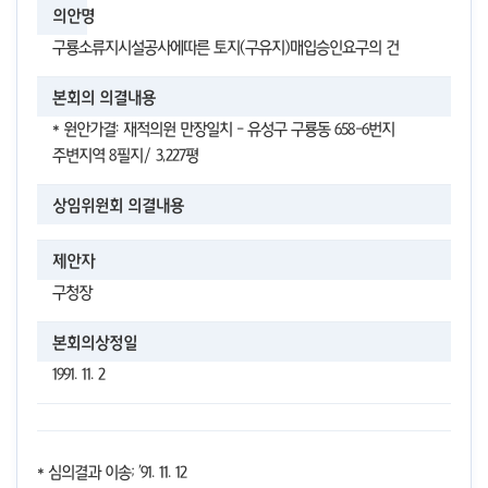
의안명
구룡소류지시설공사에따른 토지(구유지)매입승인요구의 건
본회의 의결내용
* 원안가결: 재적의원 만장일치 - 유성구 구룡동 658-6번지
주변지역 8필지/ 3,227평
상임위원회 의결내용
제안자
구청장
본회의상정일
1991. 11. 2
* 심의결과 이송; '91. 11. 12