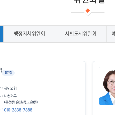
행정자치위원회
사회도시위원회
혁
위원장
당
국민의힘
구
나선거구
(온천1동, 온천2동, 노은1동)
폰
010-2838-7888