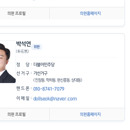
의원 프로필
의원홈페이지
박석연
위원
(朴石然)
정
당
더불어민주당
선
거
구
가선거구
(진잠동, 학하동, 원신흥동, 상대동)
핸
드
폰
010-8741-7079
이
메
일
dollseok@naver.com
의원 프로필
의원홈페이지