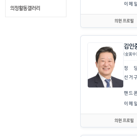
이
메
의정활동갤러리
의원 프로필
김인
(金寅中)
정
선
거
핸
드
이
메
의원 프로필