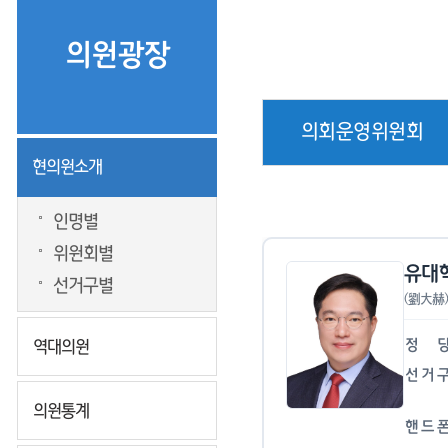
의원광장
의회운영위원회
현의원소개
인명별
위원회별
유대
선거구별
(劉大赫)
정
역대의원
선
거
의원통계
핸
드