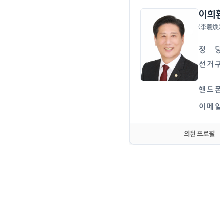
이희
(李羲煥)
정
선
거
핸
드
이
메
의원 프로필