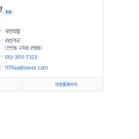
환
위원
당
국민의힘
구
라선거구
(전민동, 구즉동, 관평동)
폰
010-3011-7323
일
1179aa@naver.com
의원홈페이지