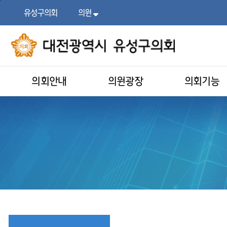
본문
주메뉴
바로가기
바로가기
유성구의회
의원
목록
열기
의회안내
의원광장
의회기능