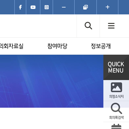
페이스북
유튜브
인스타그램
폰트크기
폰트크기
폰트크기
축소
초기화
확대
검색창 열기
전체
의회자료실
참여마당
정보공개
의정소식지
회의록검색