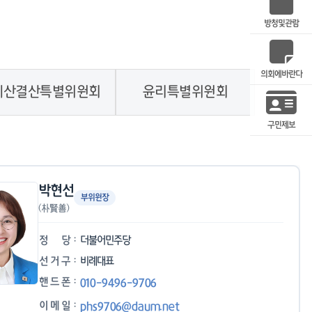
방청및관람
의회에바란다
예산결산특별위원회
윤리특별위원회
구민제보
박현선
부위원장
(朴賢善)
정
당
더불어민주당
선
거
구
비례대표
핸
드
폰
010-9496-9706
이
메
일
phs9706@daum.net