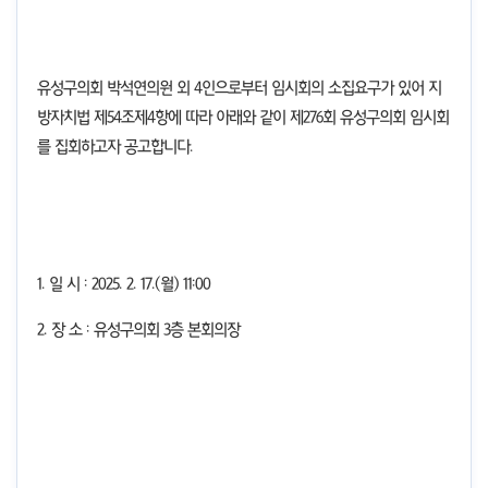
유성구의회 박석연의원 외
4
인으로부터 임시회의 소집요구가 있어 지
방자치법 제
54
조제
4
항에 따라 아래와 같이 제
276
회 유성구의회 임시회
를 집회하고자 공고합니다
.
1.
일 시
:
2025. 2. 17.(월
) 11:00
2.
장 소
:
유성구의회
3
층 본회의장