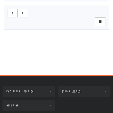
목록
목록
대전광역시 · 구 의회
전국 시·도의회
펼치기
펼치기
목록
관내기관
펼치기