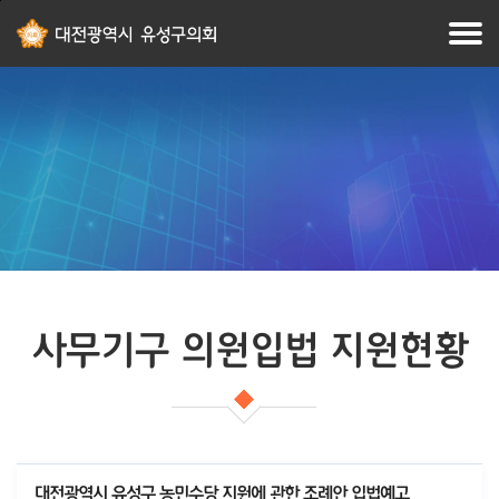
본문
주메뉴
바로가기
바로가기
사무기구 의원입법 지원현황
대전광역시 유성구 농민수당 지원에 관한 조례안 입법예고