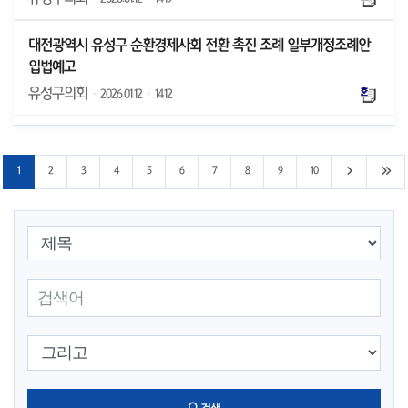
대전광역시 유성구 순환경제사회 전환 촉진 조례 일부개정조례안
입법예고
유성구의회
·
2026.01.12
·
1412
다음 10페이
마지
1
2
3
4
5
6
7
8
9
10
검색 조건 선택
검색어 입력
검색 조건 선택
검색