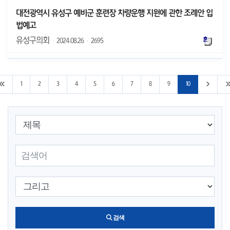
대전광역시 유성구 예비군 훈련장 차량운행 지원에 관한 조례안 입
법예고
유성구의회
·
2024.08.26
·
2695
처음 페이지로 이동
다음 10
1
2
3
4
5
6
7
8
9
10
검색 조건 선택
검색어 입력
검색 조건 선택
검색