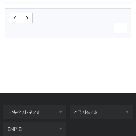
목록
목록
대전광역시 · 구 의회
전국 시·도의회
펼치기
펼치기
목록
관내기관
펼치기