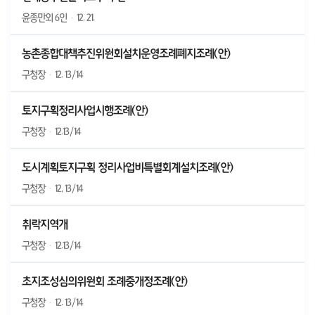
윤종만외 6인
·
12. 21.
농촌종합대책추진위원회설치운영조례폐지조례(안)
구청장
·
12. 13/14
토지구획정리사업시행조례(안)
구청장
·
12.13/14
도시계획토지구획 정리사업비특별회계설치조례(안)
구청장
·
12, 13/14
취락지역개
구청장
·
12.13/14
초지조성심의위원회 조례중개정조례(안)
구청장
·
12. 13/14