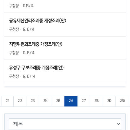
구청장
·
12.13/14
공유재산관리조례중 개정조례(안)
구청장
·
12. 13/14
지명위원회조례중 개정조례(안)
구청장
·
12. 13/14
유성구 구보조례중 개정조례(안)
구청장
·
12. 13/ 14
지로 이동
전 10페이지로 이동
211
212
213
214
215
216
217
218
219
220
검색 조건 선택