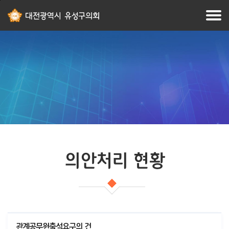
본문
주메뉴
바로가기
바로가기
의안처리 현황
관계공무원출석요구의 건