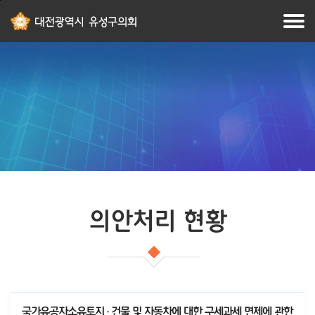
본문
주메뉴
바로가기
바로가기
의안처리 현황
국가유공자소유토지ㆍ건물 및 자동차에 대한 구세과세 면제에 관한