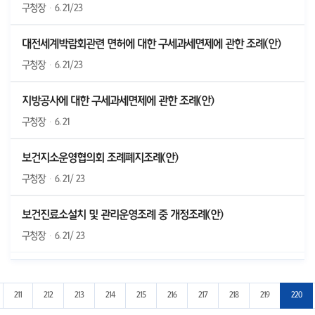
구청장
·
6. 21/23
대전세계박람회관련 면허에 대한 구세과세면제에 관한 조례(안)
구청장
·
6. 21/23
지방공사에 대한 구세과세면제에 관한 조례(안)
구청장
·
6. 21
보건지소운영협의회 조례폐지조례(안)
구청장
·
6. 21/ 23
보건진료소설치 및 관리운영조례 중 개정조례(안)
구청장
·
6. 21/ 23
지로 이동
전 10페이지로 이동
211
212
213
214
215
216
217
218
219
220