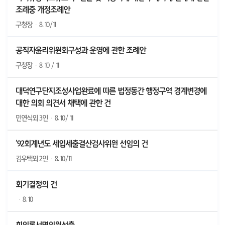
조례중 개정조례안
구청장
·
8. 10/11
공직자윤리위원회구성과 운영에 관한 조례안
구청장
·
8. 10 / 11
대덕연구단지조성사업완료에 따른 법정동간 행정구역 경계변경에
대한 의회 의견서 채택에 관한 건
민연식외 3인
·
8. 10/ 11
'92회계년도 세입세출결산검사위원 선임의 건
김우택외 2인
·
8. 10/11
회기결정의 건
·
8. 10