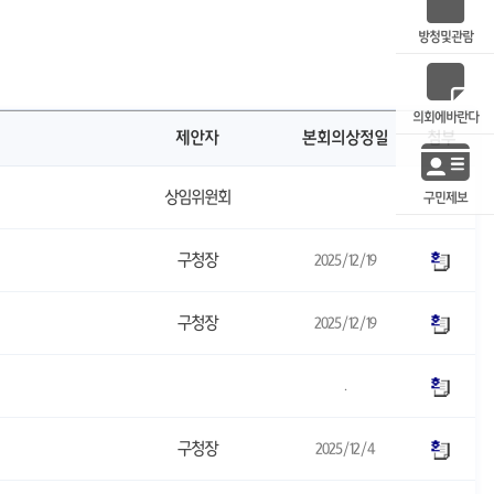
방청및관람
의회에바란다
제안자
본회의상정일
첨부
상임위원회
구민제보
구청장
2025/12/19
구청장
2025/12/19
.
구청장
2025/12/4