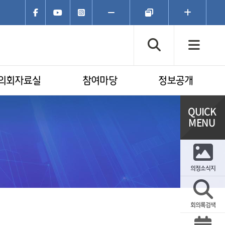
페이스북
유튜브
인스타그램
폰트크기
폰트크기
폰트크기
축소
초기화
확대
검색창 열기
전체
의회자료실
참여마당
정보공개
의정소식지
회의록검색