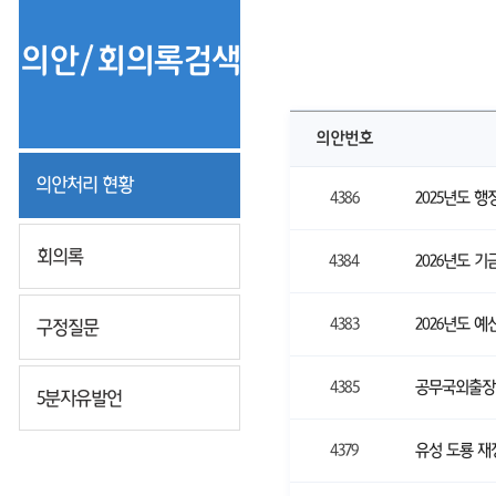
의안/회의록검색
의안번호
의안처리 현황
4386
2025년도 
회의록
4384
2026년도 
4383
2026년도 예
구정질문
4385
공무국외출장
5분자유발언
4379
유성 도룡 재