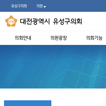
본문
주메뉴
바로가기
바로가기
유성구의회
의원
목록
열기
의회안내
의원광장
의회기능