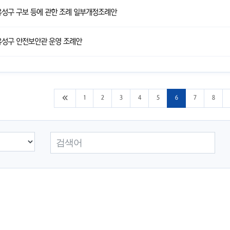
성구 구보 등에 관한 조례 일부개정조례안
유성구 안전보안관 운영 조례안
처음 페이지로 이동
1
2
3
4
5
6
7
8
검색어 입력