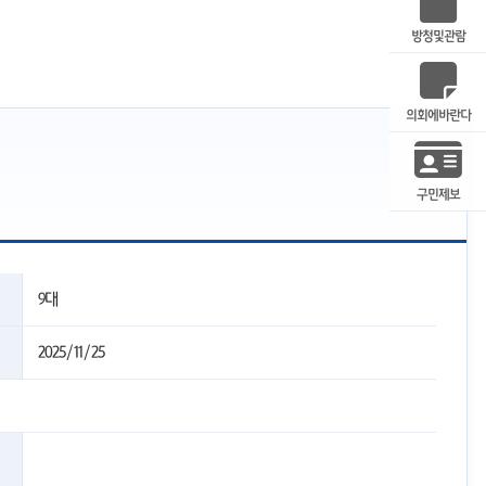
방청및관람
의회에바란다
구민제보
9대
2025/11/25