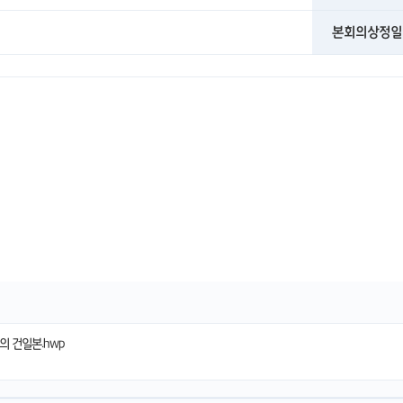
본회의상정일
 건일본.hwp