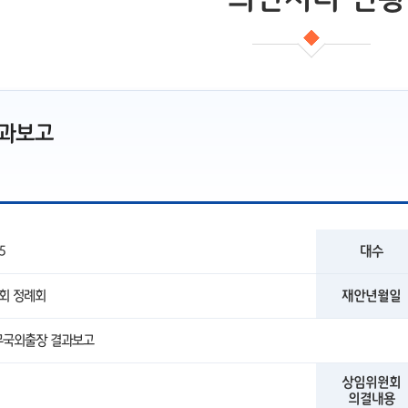
결과보고
5
대수
2회 정례회
재안년월일
무국외출장 결과보고
상임위원회
의결내용