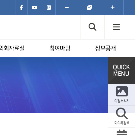
페이스북
유튜브
인스타그램
폰트크기
폰트크기
폰트크기
축소
초기화
확대
검색창 열기
전체
의회자료실
참여마당
정보공개
의정소식지
회의록검색