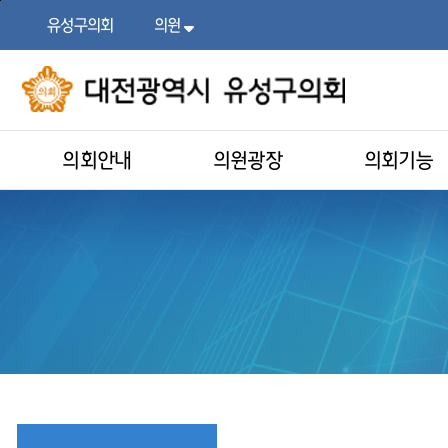
본문
주메뉴
바로가기
바로가기
유성구의회
의원
목록
열기
의회안내
의원광장
의회기능