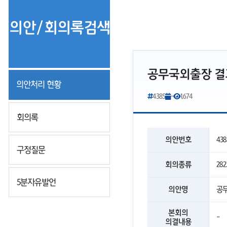
의안/회의록검색
공무국외출장 
의안처리 현황
4385
-
1,674
회의록
의안번호
438
구정질문
회의종류
28
5분자유발언
의안명
공
본회의
-
의결내용