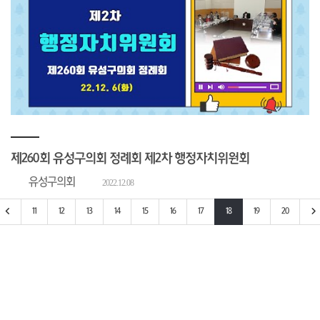
제260회 유성구의회 정례회 제2차 행정자치위원회
유성구의회
2022.12.08
 페이지로 이동
이전 10페이지로 이동
11
12
13
14
15
16
17
18
19
20