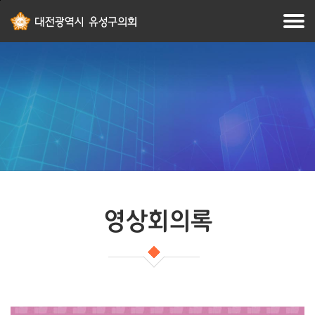
본문
주메뉴
바로가기
바로가기
영상회의록