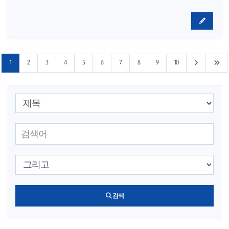
다음 10페이
마지
1
2
3
4
5
6
7
8
9
10
검색 조건 선택
검색어 입력
검색 조건 선택
검색