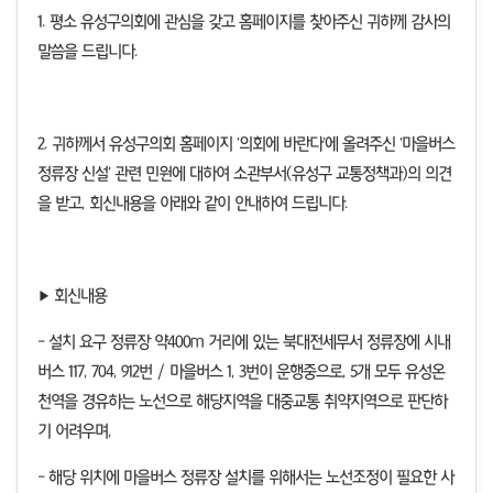
1.
평소 유성구의회에 관심을 갖고 홈페이지를 찾아주신 귀하께 감사의
말씀을 드립니다
.
2.
귀하께서 유성구의회 홈페이지
‘
의회에 바란다
’
에 올려주신
‘
마을버스
정류장 신설
’
관련 민원에 대하여 소관부서
(
유성구 교통정책과
)
의 의견
을 받고
,
회신내용을 아래와 같이 안내하여 드립니다
.
▶ 회신내용
-
설치 요구 정류장 약
400m
거리에 있는 북대전세무서 정류장에 시내
버스
117, 704, 912
번
/
마을버스
1, 3
번이 운행중으로
, 5
개 모두 유성온
천역을 경유하는 노선으로 해당지역을 대중교통 취약지역으로 판단하
기 어려우며
,
-
해당 위치에 마을버스 정류장 설치를 위해서는 노선조정이 필요한 사