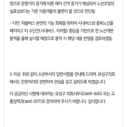
항으로 운행거리 증가에 따른 배차 간격 증가가 예상되어 노선조정의
실효성보다는 기존 이용객들의 불편이 클 것으로 판단됨
.
-
다만
,
마을버스 본연의 기능 회복을 위하여 시내버스와 중복노선을
폐지하고 타 수단간
(
시내버스
,
지하철
)
환승을 기반으로 한 노선개편
용역을 올해 실시할 예정으로 용역 시 해당 내용 반영을 검토하겠음
.
3.
이상
,
위와 같이 소관부서의 답변사항을 안내해 드리며
,
유성구의회
에서도 민원처리와 관련하여 관심을 갖고 살피도록 하겠습니다
.
더 궁금하신 사항에 대하여는 유성구 의회사무국
(
☎
611-2645)
또는 교
통정책과
(
☎
611-2577
)
로 문의하여 주시기 바랍니다
.
감사합니다
.